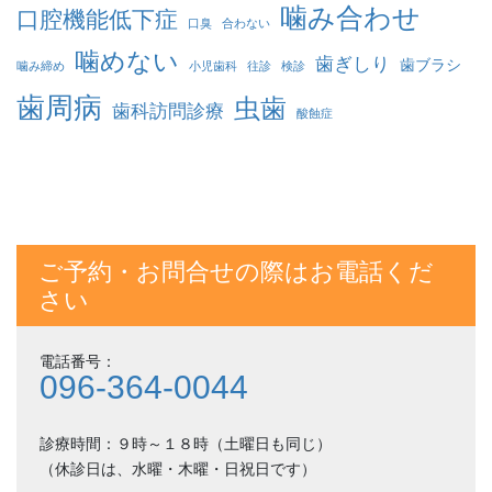
噛み合わせ
口腔機能低下症
口臭
合わない
噛めない
歯ぎしり
歯ブラシ
噛み締め
小児歯科
往診
検診
歯周病
虫歯
歯科訪問診療
酸蝕症
ご予約・お問合せの際はお電話くだ
さい
電話番号：
096-364-0044
診療時間：９時～１８時（土曜日も同じ）
（休診日は、水曜・木曜・日祝日です）