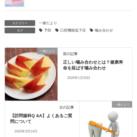
一歯だより
カテゴリー
予防
口腔機能低下症
噛み合わせ
タグ
一歯だより
前の記事
正しい噛み合わせとは？健康寿
命を延ばす噛み合わせ
2020年1月20日
一歯だより
次の記事
【訪問歯科Q &A】よくあるご質
問について
2020年3月14日