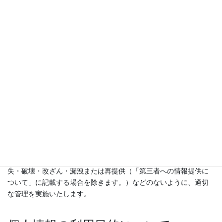
す。また、患者さんに当サイトを安心してご利用していただくた
め、当サイトでご提供いただいた個人情報の取り扱いと保護に関
して当医院の方針を以下に掲載いたします。
当サイトでお問い合わせいただく場合には、患者さんのお名前お
よび電子メールアドレス、電話番号その他の必要な個人情報のご
提供をお願いしております。
個人情報の管理について
当医院は、個人情報を取り扱う統括管理者を置き、個人情報の取
り扱いについて十分な注意を払います。
また、個人情報を正確かつ最新の状態に保ち、不正アクセス・紛
失・破壊・改ざん・漏洩または再提供（「第三者への情報提供に
ついて」に記載する場合を除きます。）などのないように、適切
な管理を実施いたします。