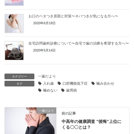
お口のベタつき原因と対策〜ネバつきが気になる方へ〜
2020年6月19日
在宅訪問歯科診療について〜自宅で歯の治療を希望する方へ〜
2020年5月14日
一歯だより
カテゴリー
入れ歯
口腔機能低下症
噛み合わせ
タグ
噛めない
歯周病
一歯だより
前の記事
中高年の健康調査 ”後悔”上位に
くる〇〇とは？