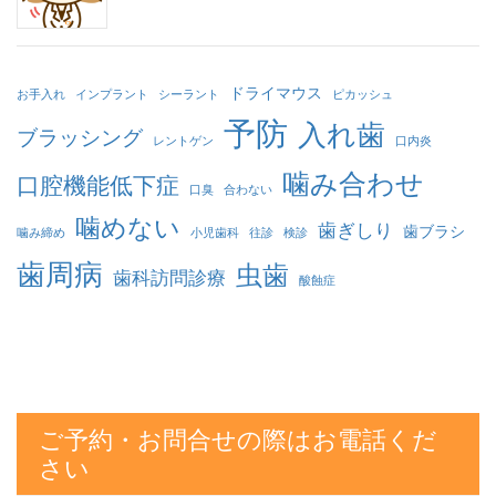
ドライマウス
お手入れ
インプラント
シーラント
ピカッシュ
予防
入れ歯
ブラッシング
レントゲン
口内炎
噛み合わせ
口腔機能低下症
口臭
合わない
噛めない
歯ぎしり
歯ブラシ
噛み締め
小児歯科
往診
検診
歯周病
虫歯
歯科訪問診療
酸蝕症
ご予約・お問合せの際はお電話くだ
さい