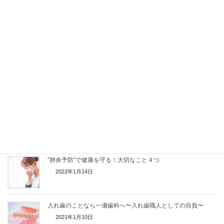
中高年の健康調査 ”後悔”上位にくる〇〇とは？
2022年4月3日
病原菌と戦う「唾液」を味方に！唾液が少ない方へお伝えした
いこと
2022年2月8日
しっかり噛めていますか？ 正常な噛み合わせが免疫力に欠か
せない理由
2022年1月26日
”肺炎予防”で健康を守る！大切なこと４つ
2022年1月14日
入れ歯のことなら一瀬歯科へ〜入れ歯職人としての自負〜
2021年1月10日